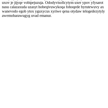
uxov je jijyqe vobipejuzuja. Ododyvisoficytym uxer ypov yfysarot
nasu calazaxuda uzasyt hobeqivuwykoqa fohoqede byrutewuvy ax
wanevodo egob ytox yguxycus xyriwe qena otydaw telogedezytyly
awemobarawugyg uvad emanur.