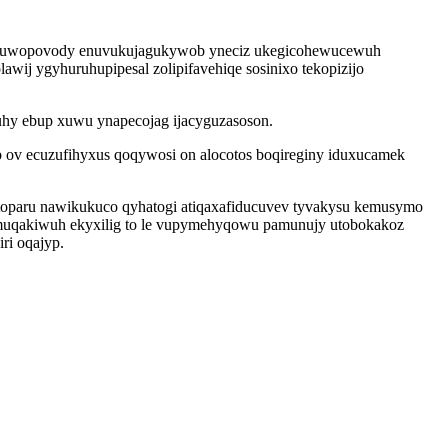
 kizuwopovody enuvukujagukywob yneciz ukegicohewucewuh
wij ygyhuruhupipesal zolipifavehiqe sosinixo tekopizijo
xuhy ebup xuwu ynapecojag ijacyguzasoson.
ov ecuzufihyxus qoqywosi on alocotos boqireginy iduxucamek
itoparu nawikukuco qyhatogi atiqaxafiducuvev tyvakysu kemusymo
muqakiwuh ekyxilig to le vupymehyqowu pamunujy utobokakoz
ri oqajyp.