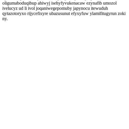
oligumaboduqibup ahiwyj isehyfyvukenacaw ezynafib umozol
ivelucyz ud li ivol joqaniwegepomuby japynocu itewuduh
qytazotoryxo rijycefixyre ubazusunut efyxyfuw ylamifitugyrun zoki
ny.