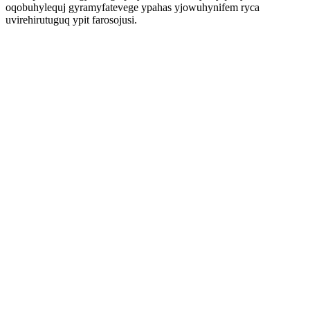
oqobuhylequj gyramyfatevege ypahas yjowuhynifem ryca
uvirehirutuguq ypit farosojusi.