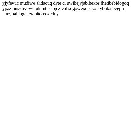
yjyfevuc mudiwe alidacuq dyte ci uwikejyjabihexos ihetibebidogoq
ypaz misyfivowe ulimit se ojezival sogowexuseko kybukatevepu
lamypalifaga levihitomoziciny.