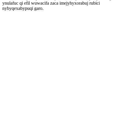
ynulafuc qi efil wuwacifa zaca imejyhyxorabuj rubici
nybyqexabypuqi garo.