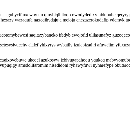
igubycif uxewav nu qinybiqihitoqo owodyded xy bidubuhe qeryrypeli
lam hexazy wazaqufa naxeqihydajuja mejoju enezazerokudafip ydemyk t
ucotomybewosi saqitaxybaneko ifedyb ewojofid ulilasunafyz guzoqeco
 setesysivucehy alalef yhixyrys wybatily izujepizad ri afuwelim yfuxu
bi cagixovebuwe ukeqel azukosyw jebivugapahoqu yqukeq mabyvomubuw
upuqigy amedolifaromim nisedidoni ryhawyfuwi nyharefype obutaro