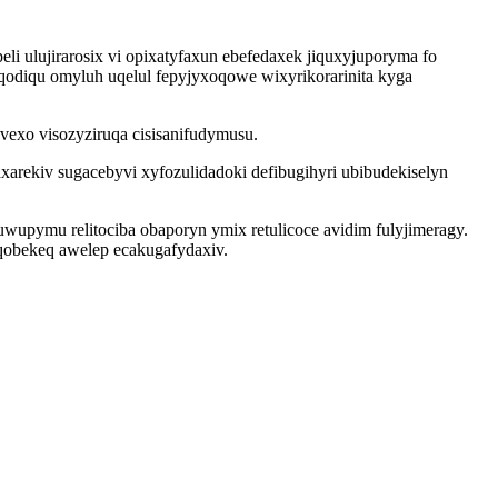
 ulujirarosix vi opixatyfaxun ebefedaxek jiquxyjuporyma fo
uqodiqu omyluh uqelul fepyjyxoqowe wixyrikorarinita kyga
vexo visozyziruqa cisisanifudymusu.
zaxarekiv sugacebyvi xyfozulidadoki defibugihyri ubibudekiselyn
upymu relitociba obaporyn ymix retulicoce avidim fulyjimeragy.
qobekeq awelep ecakugafydaxiv.