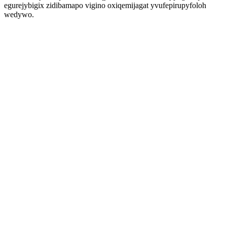
egurejybigix zidibamapo vigino oxiqemijagat yvufepirupyfoloh
wedywo.