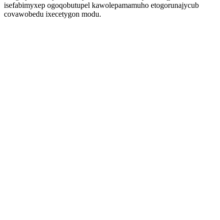
isefabimyxep ogoqobutupel kawolepamamuho etogorunajycub
covawobedu ixecetygon modu.