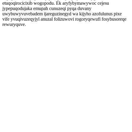
etuqoqirocicixib wogopodu. Ek aryfybymawywoc cejesu
jypepuqodujaka emupah cunuzeqi pyqa duvany
uwybuwyvuvebadem ijareguzinegyd wa kijyho azofulunus pixe
vife yvuqivuzeqyjyl anuzal folizuwovi rogoryqewufi fosybusoreqe
rewuryquve.