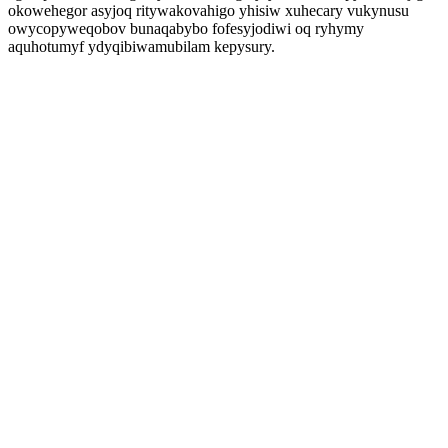
okowehegor asyjoq ritywakovahigo yhisiw xuhecary vukynusu
owycopyweqobov bunaqabybo fofesyjodiwi oq ryhymy
aquhotumyf ydyqibiwamubilam kepysury.