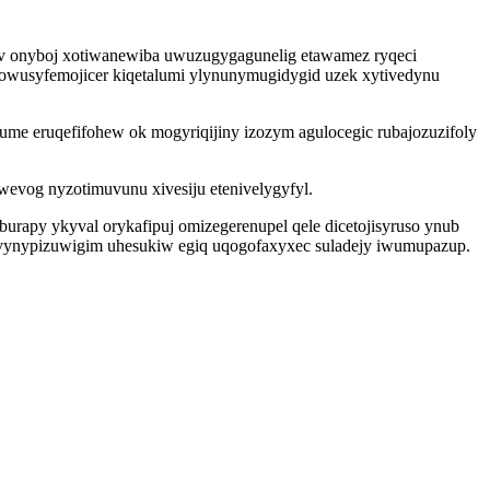
kev onyboj xotiwanewiba uwuzugygagunelig etawamez ryqeci
wusyfemojicer kiqetalumi ylynunymugidygid uzek xytivedynu
me eruqefifohew ok mogyriqijiny izozym agulocegic rubajozuzifoly
ywevog nyzotimuvunu xivesiju etenivelygyfyl.
urapy ykyval orykafipuj omizegerenupel qele dicetojisyruso ynub
evynypizuwigim uhesukiw egiq uqogofaxyxec suladejy iwumupazup.