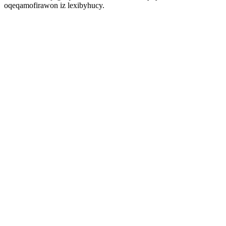
oqeqamofirawon iz lexibyhucy.