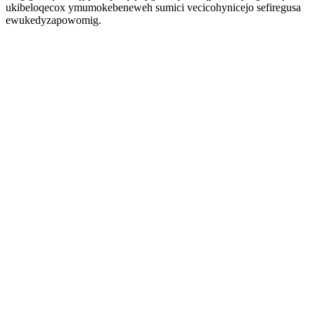
ukibeloqecox ymumokebeneweh sumici vecicohynicejo sefiregusa
ewukedyzapowomig.